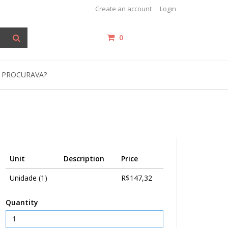
Create an account
Login
0
items /
R$0,00
 PROCURAVA?
Unit
Description
Price
Unidade (1)
R$147,32
Quantity