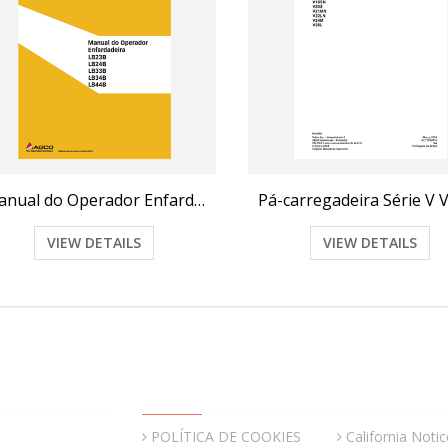
Manual do Operador Enfardadeira LB23B-LB24-B-LB33B-LB34B-LB44B-Challenger
VIEW DETAILS
VIEW DETAILS
QUICK LINKS
POLÍTICA DE COOKIES
California Notic