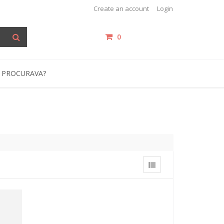
Create an account
Login
0
items /
R$0,00
 PROCURAVA?