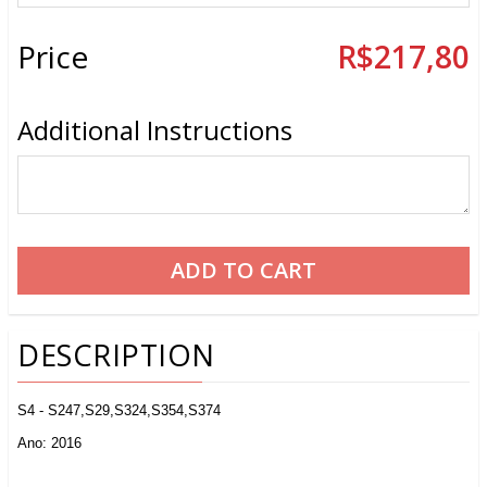
Price
R$217,80
Additional Instructions
DESCRIPTION
S4 - S247,S29,S324,S354,S374
Ano: 2016