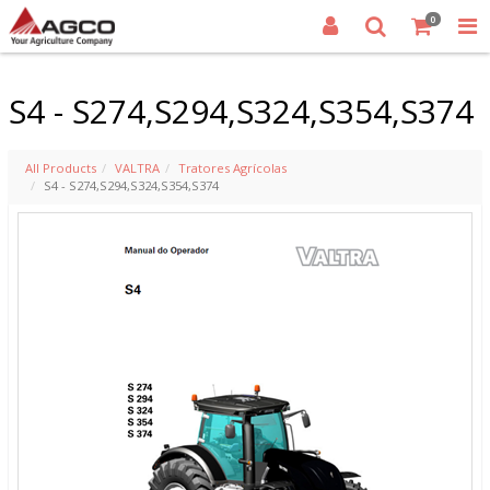
0
S4 - S274,S294,S324,S354,S374
All Products
VALTRA
Tratores Agrícolas
S4 - S274,S294,S324,S354,S374