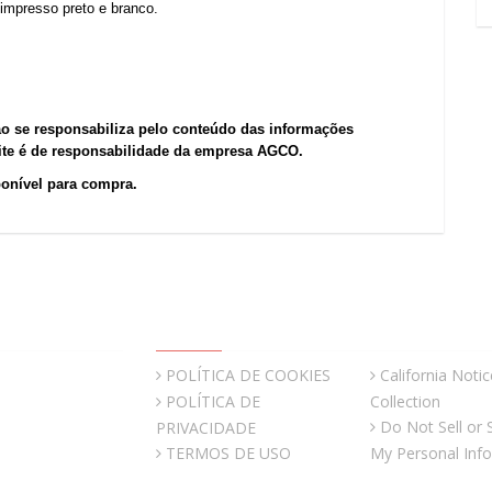
impresso preto e branco.
ão se responsabiliza pelo conteúdo das informações
site é de responsabilidade da empresa AGCO.
ponível para compra.
QUICK LINKS
POLÍTICA DE COOKIES
California Notic
POLÍTICA DE
Collection
Do Not Sell or 
PRIVACIDADE
TERMOS DE USO
My Personal Inf