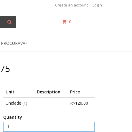
Create an account
Login
0
items /
R$0,00
 PROCURAVA?
F75
Unit
Description
Price
Unidade (1)
R$126,00
Quantity