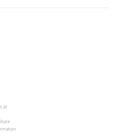
e at
Share
ormation