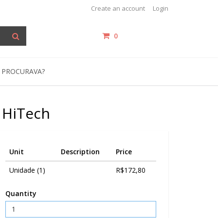
Create an account
Login
0
items /
R$0,00
 PROCURAVA?
 HiTech
Unit
Description
Price
Unidade (1)
R$172,80
Quantity